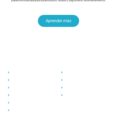
plataforma diseñada para la planificación, análisis y seguimiento de entrenamientos.
Aprender más
Planes de entrenamiento
Metodología
Empezando
Ordena tu entrenamiento
Regresando
Dispositivos compatibles
5k
Ejemplo de planes
10k
Nuestros cálculos
Media Maratón
Maratón